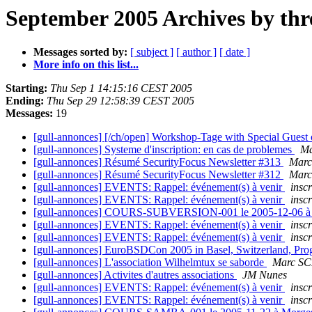
September 2005 Archives by thr
Messages sorted by:
[ subject ]
[ author ]
[ date ]
More info on this list...
Starting:
Thu Sep 1 14:15:16 CEST 2005
Ending:
Thu Sep 29 12:58:39 CEST 2005
Messages:
19
[gull-annonces] [/ch/open] Workshop-Tage with Special Guest
[gull-annonces] Systeme d'inscription: en cas de problemes
M
[gull-annonces] Résumé SecurityFocus Newsletter #313
Mar
[gull-annonces] Résumé SecurityFocus Newsletter #312
Mar
[gull-annonces] EVENTS: Rappel: événement(s) à venir
insc
[gull-annonces] EVENTS: Rappel: événement(s) à venir
insc
[gull-annonces] COURS-SUBVERSION-001 le 2005-12-06 
[gull-annonces] EVENTS: Rappel: événement(s) à venir
insc
[gull-annonces] EVENTS: Rappel: événement(s) à venir
insc
[gull-annonces] EuroBSDCon 2005 in Basel, Switzerland, Pro
[gull-annonces] L'association Wilhelmtux se saborde
Marc S
[gull-annonces] Activites d'autres associations
JM Nunes
[gull-annonces] EVENTS: Rappel: événement(s) à venir
insc
[gull-annonces] EVENTS: Rappel: événement(s) à venir
insc