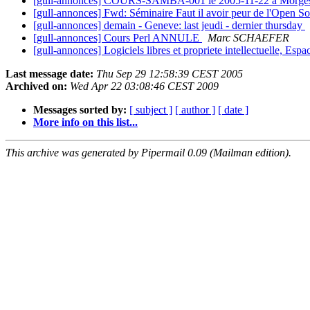
[gull-annonces] COURS-SAMBA-001 le 2005-11-22 à Morg
[gull-annonces] Fwd: Séminaire Faut il avoir peur de l'Open So
[gull-annonces] demain - Geneve: last jeudi - dernier thursday
[gull-annonces] Cours Perl ANNULE
Marc SCHAEFER
[gull-annonces] Logiciels libres et propriete intellectuelle, E
Last message date:
Thu Sep 29 12:58:39 CEST 2005
Archived on:
Wed Apr 22 03:08:46 CEST 2009
Messages sorted by:
[ subject ]
[ author ]
[ date ]
More info on this list...
This archive was generated by Pipermail 0.09 (Mailman edition).