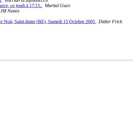
es
inscridb at alphanet.ch
urce, ce jeudi à 17:15.
Martial Guex
JM Nunes
space Noir, Saint-Imier (BE), Samedi 15 Octobre 2005
Didier Frick