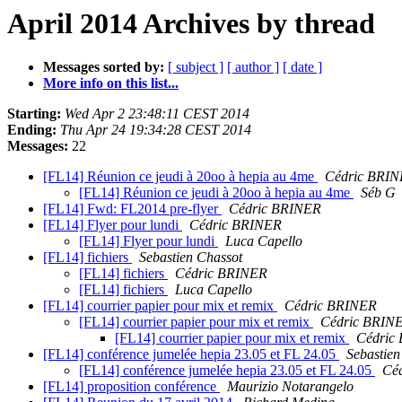
April 2014 Archives by thread
Messages sorted by:
[ subject ]
[ author ]
[ date ]
More info on this list...
Starting:
Wed Apr 2 23:48:11 CEST 2014
Ending:
Thu Apr 24 19:34:28 CEST 2014
Messages:
22
[FL14] Réunion ce jeudi à 20oo à hepia au 4me
Cédric BRI
[FL14] Réunion ce jeudi à 20oo à hepia au 4me
Séb G
[FL14] Fwd: FL2014 pre-flyer
Cédric BRINER
[FL14] Flyer pour lundi
Cédric BRINER
[FL14] Flyer pour lundi
Luca Capello
[FL14] fichiers
Sebastien Chassot
[FL14] fichiers
Cédric BRINER
[FL14] fichiers
Luca Capello
[FL14] courrier papier pour mix et remix
Cédric BRINER
[FL14] courrier papier pour mix et remix
Cédric BRIN
[FL14] courrier papier pour mix et remix
Cédric
[FL14] conférence jumelée hepia 23.05 et FL 24.05
Sebastien
[FL14] conférence jumelée hepia 23.05 et FL 24.05
Cé
[FL14] proposition conférence
Maurizio Notarangelo