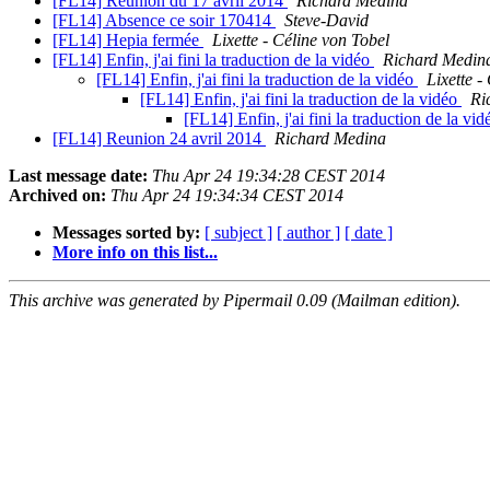
[FL14] Reunion du 17 avril 2014
Richard Medina
[FL14] Absence ce soir 170414
Steve-David
[FL14] Hepia fermée
Lixette - Céline von Tobel
[FL14] Enfin, j'ai fini la traduction de la vidéo
Richard Medin
[FL14] Enfin, j'ai fini la traduction de la vidéo
Lixette -
[FL14] Enfin, j'ai fini la traduction de la vidéo
Ri
[FL14] Enfin, j'ai fini la traduction de la vi
[FL14] Reunion 24 avril 2014
Richard Medina
Last message date:
Thu Apr 24 19:34:28 CEST 2014
Archived on:
Thu Apr 24 19:34:34 CEST 2014
Messages sorted by:
[ subject ]
[ author ]
[ date ]
More info on this list...
This archive was generated by Pipermail 0.09 (Mailman edition).