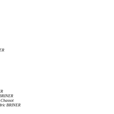
NER
ER
 BRINER
 Chassot
dric BRINER