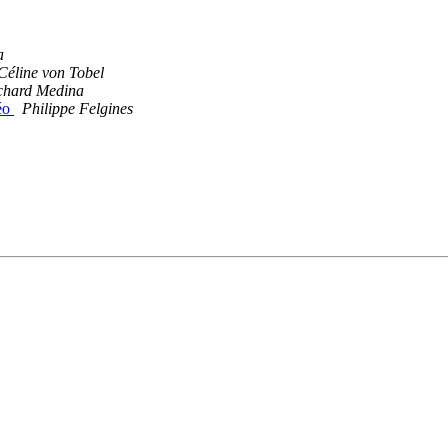
a
 Céline von Tobel
chard Medina
déo
Philippe Felgines