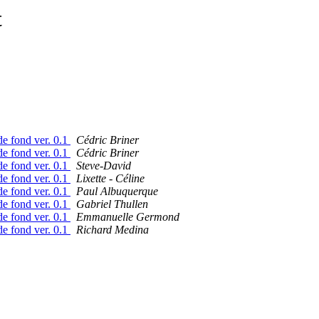
t
de fond ver. 0.1
Cédric Briner
de fond ver. 0.1
Cédric Briner
de fond ver. 0.1
Steve-David
de fond ver. 0.1
Lixette - Céline
de fond ver. 0.1
Paul Albuquerque
de fond ver. 0.1
Gabriel Thullen
de fond ver. 0.1
Emmanuelle Germond
de fond ver. 0.1
Richard Medina