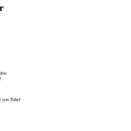
r
ric
l
e von Tobel