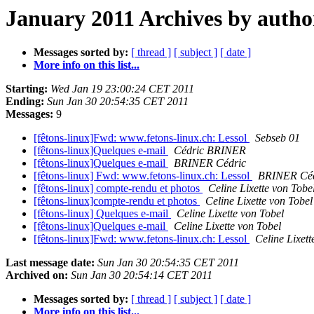
January 2011 Archives by autho
Messages sorted by:
[ thread ]
[ subject ]
[ date ]
More info on this list...
Starting:
Wed Jan 19 23:00:24 CET 2011
Ending:
Sun Jan 30 20:54:35 CET 2011
Messages:
9
[fêtons-linux]Fwd: www.fetons-linux.ch: Lessol
Sebseb 01
[fêtons-linux]Quelques e-mail
Cédric BRINER
[fêtons-linux]Quelques e-mail
BRINER Cédric
[fêtons-linux] Fwd: www.fetons-linux.ch: Lessol
BRINER Céd
[fêtons-linux] compte-rendu et photos
Celine Lixette von Tobe
[fêtons-linux]compte-rendu et photos
Celine Lixette von Tobel
[fêtons-linux] Quelques e-mail
Celine Lixette von Tobel
[fêtons-linux]Quelques e-mail
Celine Lixette von Tobel
[fêtons-linux]Fwd: www.fetons-linux.ch: Lessol
Celine Lixett
Last message date:
Sun Jan 30 20:54:35 CET 2011
Archived on:
Sun Jan 30 20:54:14 CET 2011
Messages sorted by:
[ thread ]
[ subject ]
[ date ]
More info on this list...