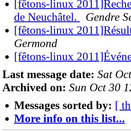
[fêtons-linux 2011]Reche
de Neuchâtel.
Gendre S
[fêtons-linux 2011]Résu
Germond
[fêtons-linux 2011]Évé
Last message date:
Sat Oc
Archived on:
Sun Oct 30 
Messages sorted by:
[ t
More info on this list...