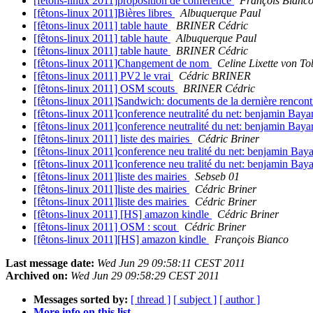
[fêtons-linux 2011]proposition de conférence
François Bianc
[fêtons-linux 2011]Bières libres
Albuquerque Paul
[fêtons-linux 2011] table haute
BRINER Cédric
[fêtons-linux 2011] table haute
Albuquerque Paul
[fêtons-linux 2011] table haute
BRINER Cédric
[fêtons-linux 2011]Changement de nom
Celine Lixette von To
[fêtons-linux 2011] PV2 le vrai
Cédric BRINER
[fêtons-linux 2011] OSM scouts
BRINER Cédric
[fêtons-linux 2011]Sandwich: documents de la dernière rencon
[fêtons-linux 2011]conference neutralité du net: benjamin Baya
[fêtons-linux 2011]conference neutralité du net: benjamin Baya
[fêtons-linux 2011] liste des mairies
Cédric Briner
[fêtons-linux 2011]conference neu tralité du net: benjamin Bay
[fêtons-linux 2011]conference neu tralité du net: benjamin Bay
[fêtons-linux 2011]liste des mairies
Sebseb 01
[fêtons-linux 2011]liste des mairies
Cédric Briner
[fêtons-linux 2011]liste des mairies
Cédric Briner
[fêtons-linux 2011] [HS] amazon kindle
Cédric Briner
[fêtons-linux 2011] OSM : scout
Cédric Briner
[fêtons-linux 2011][HS] amazon kindle
François Bianco
Last message date:
Wed Jun 29 09:58:11 CEST 2011
Archived on:
Wed Jun 29 09:58:29 CEST 2011
Messages sorted by:
[ thread ]
[ subject ]
[ author ]
More info on this list...