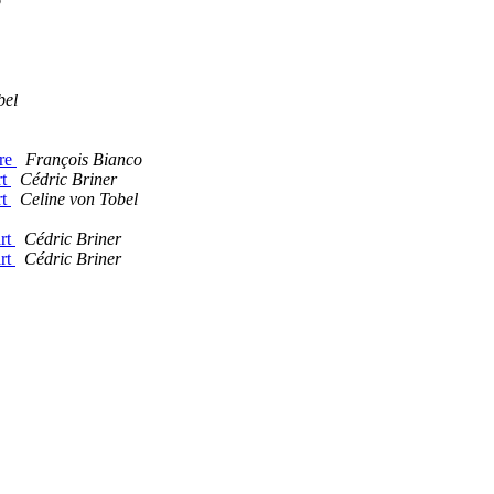
o
bel
tre
François Bianco
rt
Cédric Briner
rt
Celine von Tobel
art
Cédric Briner
art
Cédric Briner