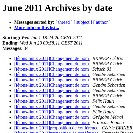
June 2011 Archives by date
Messages sorted by:
[ thread ]
[ subject ]
[ author ]
More info on this list...
Starting:
Wed Jun 1 18:24:20 CEST 2011
Ending:
Wed Jun 29 09:58:11 CEST 2011
Messages:
34
[fêtons-linux 2011]Changement de nom
BRINER Cédric
[fêtons-linux 2011]Changement de nom
BRINER Cédric
[fêtons-linux 2011]Changement de nom
Sebseb 01
[fêtons-linux 2011]Changement de nom
Gendre Sebastien
[fêtons-linux 2011]Changement de nom
BRINER Cédric
[fêtons-linux 2011]Changement de nom
Gendre Sebastien
[fêtons-linux 2011]Changement de nom
Gendre Sebastien
[fêtons-linux 2011]Changement de nom
BRINER Cédric
[fêtons-linux 2011]Changement de nom
Félix Hauri
[fêtons-linux 2011]Changement de nom
Gendre Sebastien
[fêtons-linux 2011]Changement de nom
Félix Hauri
[fêtons-linux 2011]Changement de nom
Grégoire Métral
[fêtons-linux 2011]Changement de nom
François Bianco
[fêtons-linux 2011]proposition de conférence
Cédric BRINER